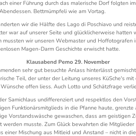
ach einer Führung durch das malerische Dorf folgten im
 Abendessen. Bettmümpfeli wie am Vortag.
derten wir die Hälfte des Lago di Poschiavo und reis
r war auf unserer Seite und glücklicherweise hatten w
m mussten wir unseren Webmaster und Hoffotografen im
denlosen Magen-Darm Geschichte erwischt hatte.
Klausabend Pemo 29. November
hmenden sehr gut besuchte Anlass hinterlässt gemischt
arische Teil, der unter der Leitung unseres KüSche's mi
 Wünsche offen liess. Auch Lotto und Schätzfrage verl
er Samichlaus undifferenziert und respektlos den Vorst
gen Funktionärsmitglieds in die Pfanne haute, grenzt
zige Vorstandswäsche gewaschen, dass am geistigen Z
t werden musste. Zum Glück bewahrten die Mitglieder
s einer Mischung aus Mitleid und Anstand – nicht in di