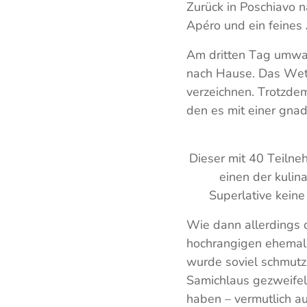
Zurück in Poschiavo n
Apéro und ein feines
Am dritten Tag umwan
nach Hause. Das Wette
verzeichnen. Trotzde
den es mit einer gna
Dieser mit 40 Teilne
einen der kulin
Superlative keine
Wie dann allerdings d
hochrangigen ehemali
wurde soviel schmut
Samichlaus gezweifel
haben – vermutlich au