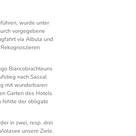
uführen, wurde unter
durch vorgegebene
ugfahrt via Albula und
m Rekognoszieren
go Biancobrachteuns
ufstieg nach Sassal
ug mit wunderbaren
nen Garten des Hotels
 fehlte der obligate
r in zwei, resp. drei
iolasee unsere Ziele.