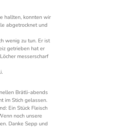
 hallten, konnten wir
lle abgetrocknet und
h wenig zu tun. Er ist
iz getrieben hat er
8 Löcher messerscharf
i.
nellen Brätli-abends
ht im Stich gelassen.
d: Ein Stück Fleisch
. Wenn noch unsere
hen. Danke Sepp und