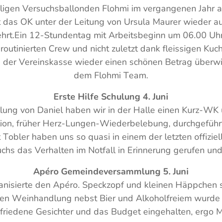
igen Versuchsballonden Flohmi im vergangenen Jahr 
t das OK unter der Leitung von Ursula Maurer wieder 
rt.Ein 12-Stundentag mit Arbeitsbeginn um 06.00 Uhr 
routinierten Crew und nicht zuletzt dank fleissigen Ku
 der Vereinskasse wieder einen schönen Betrag über
dem Flohmi Team.
Erste Hilfe Schulung 4. Juni
tlung von Daniel haben wir in der Halle einen Kurz-WK
on, früher Herz-Lungen-Wiederbelebung, durchgeführt
 Tobler haben uns so quasi in einem der letzten offiziel
chs das Verhalten im Notfall in Erinnerung gerufen un
Apéro Gemeindeversammlung 5. Juni
anisierte den Apéro. Speckzopf und kleinen Häppchen 
en Weinhandlung nebst Bier und Alkoholfreiem wurde f
friedene Gesichter und das Budget eingehalten, ergo M