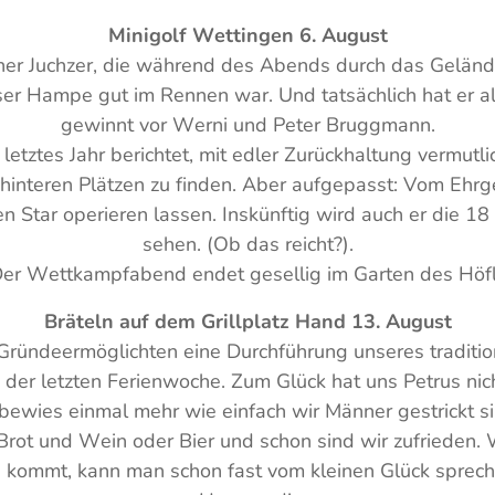
Minigolf Wettingen 6. August
er Juchzer, die während des Abends durch das Gelände
r Hampe gut im Rennen war. Und tatsächlich hat er a
gewinnt vor Werni und Peter Bruggmann.
 letztes Jahr berichtet, mit edler Zurückhaltung vermutlic
interen Plätzen zu finden. Aber aufgepasst: Vom Ehrge
 Star operieren lassen. Inskünftig wird auch er die 1
sehen. (Ob das reicht?).
er Wettkampfabend endet gesellig im Garten des Höfl
Bräteln auf dem Grillplatz Hand 13. August
ründeermöglichten eine Durchführung unseres traditio
 der letzten Ferienwoche. Zum Glück hat uns Petrus nic
ewies einmal mehr wie einfach wir Männer gestrickt sin
Brot und Wein oder Bier und schon sind wir zufrieden
 kommt, kann man schon fast vom kleinen Glück sprec