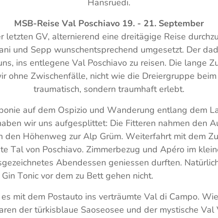
Hansruedi.
MSB-Reise Val Poschiavo 19. - 21. September
r letzten GV, alternierend eine dreitägige Reise durchz
Dani und Sepp wunschentsprechend umgesetzt. Der da
s, ins entlegene Val Poschiavo zu reisen. Die lange Z
r ohne Zwischenfälle, nicht wie die Dreiergruppe bei
traumatisch, sondern traumhaft erlebt.
onie auf dem Ospizio und Wanderung entlang dem La
 haben wir uns aufgesplittet: Die Fitteren nahmen den A
en den Höhenweg zur Alp Grüm. Weiterfahrt mit dem Z
ite Tal von Poschiavo. Zimmerbezug und Apéro im klei
sgezeichnetes Abendessen geniessen durften. Natürlich
e Gin Tonic vor dem zu Bett gehen nicht.
es mit dem Postauto ins verträumte Val di Campo. Wiede
aren der türkisblaue Saoseosee und der mystische Val V