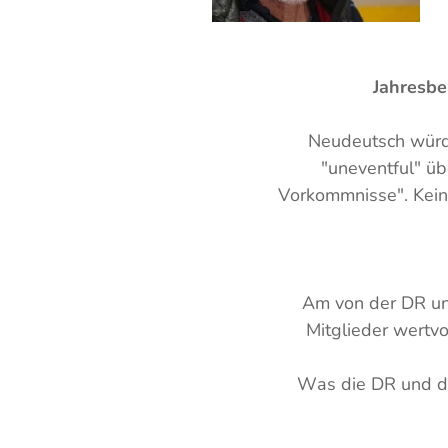
Jahresbe
Neudeutsch würd
"uneventful" üb
Vorkommnisse". Keine
Am von der DR und
Mitglieder wertvo
Was die DR und der